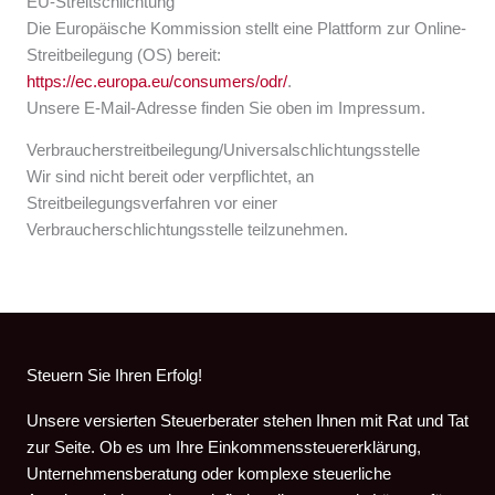
EU-Streitschlichtung
Die Europäische Kommission stellt eine Plattform zur Online-
Streitbeilegung (OS) bereit:
https://ec.europa.eu/consumers/odr/
.
Unsere E-Mail-Adresse finden Sie oben im Impressum.
Verbraucher­streit­beilegung/Universal­schlichtungs­stelle
Wir sind nicht bereit oder verpflichtet, an
Streitbeilegungsverfahren vor einer
Verbraucherschlichtungsstelle teilzunehmen.
Steuern Sie Ihren Erfolg!
Unsere versierten Steuerberater stehen Ihnen mit Rat und Tat
zur Seite. Ob es um Ihre Einkommenssteuererklärung,
Unternehmensberatung oder komplexe steuerliche