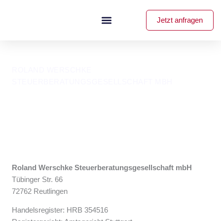
Zum
Inhalt
Jetzt anfragen
springen
ADDISON Onlineportal
ROLAND WERSCHKE
STEUERBERATUNGSGESELLSCHAFT MBH
Impressum
Roland Werschke Steuerberatungsgesellschaft mbH
Tübinger Str. 66
72762 Reutlingen
Handelsregister: HRB 354516